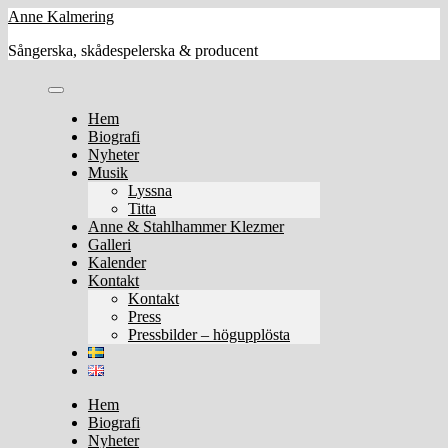
Skip
Anne Kalmering
to
Sångerska, skådespelerska & producent
content
Hem
Biografi
Nyheter
Musik
Lyssna
Titta
Anne & Stahlhammer Klezmer
Galleri
Kalender
Kontakt
Kontakt
Press
Pressbilder – högupplösta
Hem
Biografi
Nyheter