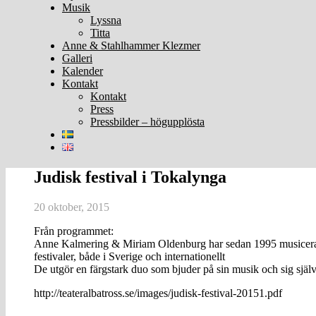
Musik
Lyssna
Titta
Anne & Stahlhammer Klezmer
Galleri
Kalender
Kontakt
Kontakt
Press
Pressbilder – högupplösta
Judisk festival i Tokalynga
20 oktober, 2015
Från programmet:
Anne Kalmering & Miriam Oldenburg har sedan 1995 musicerat oc
festivaler, både i Sverige och internationellt
De utgör en färgstark duo som bjuder på sin musik och sig själva
http://teateralbatross.se/images/judisk-festival-20151.pdf