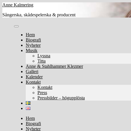
Skip
Anne Kalmering
to
Sångerska, skådespelerska & producent
content
Hem
Biografi
Nyheter
Musik
Lyssna
Titta
Anne & Stahlhammer Klezmer
Galleri
Kalender
Kontakt
Kontakt
Press
Pressbilder – högupplösta
Hem
Biografi
Nyheter